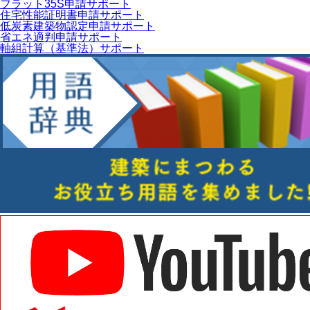
フラット35S申請サポート
住宅性能証明書申請サポート
低炭素建築物認定申請サポート
省エネ適判申請サポート
軸組計算（基準法）サポート