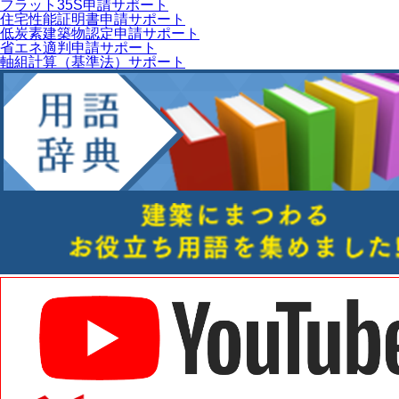
フラット35S申請サポート
住宅性能証明書申請サポート
低炭素建築物認定申請サポート
省エネ適判申請サポート
軸組計算（基準法）サポート