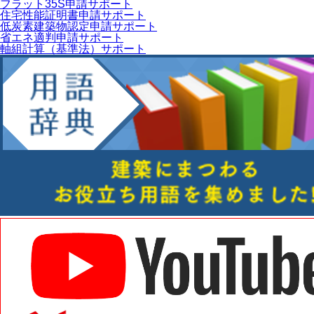
フラット35S申請サポート
住宅性能証明書申請サポート
低炭素建築物認定申請サポート
省エネ適判申請サポート
軸組計算（基準法）サポート