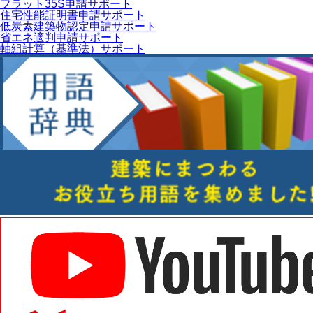
フラット35S申請サポート
住宅性能証明書申請サポート
低炭素建築物認定申請サポート
省エネ適判申請サポート
軸組計算（基準法）サポート