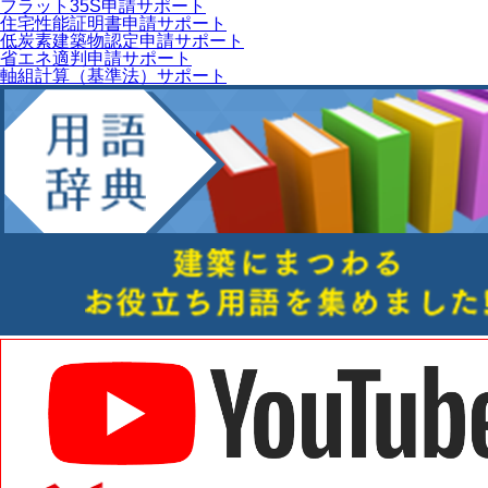
フラット35S申請サポート
住宅性能証明書申請サポート
低炭素建築物認定申請サポート
省エネ適判申請サポート
軸組計算（基準法）サポート