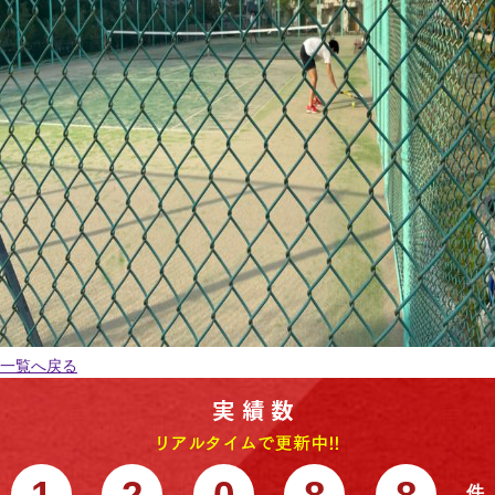
一覧へ戻る
1
2
0
8
8