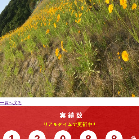
一覧へ戻る
1
2
0
8
8